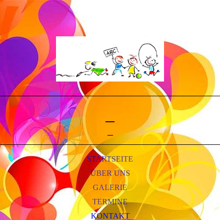
_
_
STARTSEITE
ÜBER UNS
GALERIE
TERMINE
KONTAKT