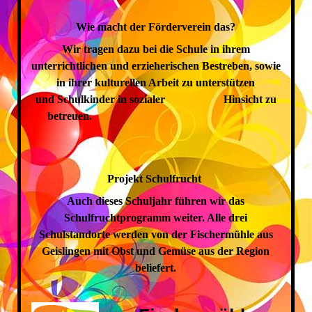
Wie macht der Förderverein das?
Wir tragen dazu bei die Schule in ihrem
unterrichtlichen und erzieherischen Bestreben, sowie
in ihrer kulturellen Arbeit zu unterstützen
und Schulkinder in sozialer Hinsicht zu
betreuen.
Projekt Schulfrucht
Auch dieses Schuljahr führen wir das
Schulfruchtprogramm weiter. Alle drei
Schulstandorte werden von der Fischermühle aus
Geislingen mit Obst und Gemüse aus der Region
beliefert.