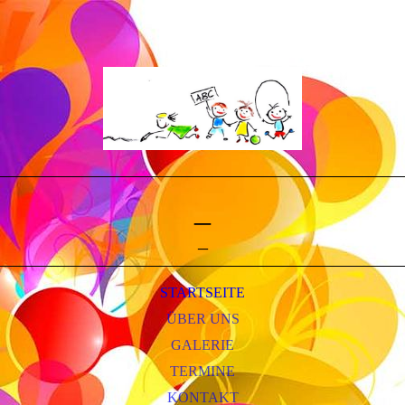
_
_
STARTSEITE
ÜBER UNS
GALERIE
TERMINE
KONTAKT